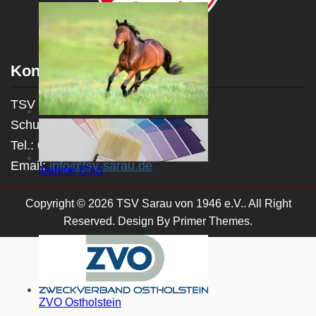
Kontakt
TSV Sarau von 1946 e.V.
Jurij Laschkowski Pferdestall und
Schulstraße, 23719 Sarau
Holzhandel
Tel.: 04525 / 40 33 036
Email:
info@tsv-sarau.de
Malerei Bleß
Copyright © 2026 TSV Sarau von 1946 e.V.. All Right
Reserved. Design By
Primer Themes
.
ZVO Ostholstein